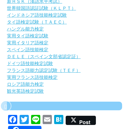
新ＨＳＫ（漢語水平考試）
世界韓国語認証試験（ＫＬＰＴ）
インドネシア語技能検定試験
タイ語検定試験（ＴＡＥＣ）
ハングル能力検定
実用タイ語検定試験
実用イタリア語検定
スペイン語技能検定
ＤＥＬＥ（スペイン文部省認定証）
ドイツ語技能検定試験
フランス語能力認定試験（ＴＥＦ）
実用フランス語技能検定
ロシア語能力検定
観光英語検定試験
Facebook
Twitter
Line
Email
Hatena
Post