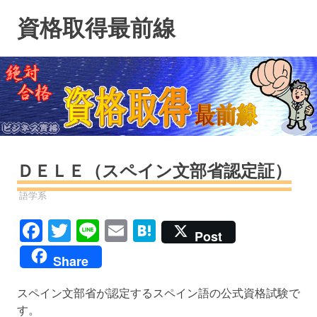
コ
資格取得最前線
ン
テ
ン
ツ
へ
ス
キ
ッ
プ
ＤＥＬＥ（スペイン文部省認定証）
資格
語学系
Facebook
Twitter
Line
Email
Hatena
Post
Share
スペイン文部省が認定するスペイン語の公式資格試験で
す。