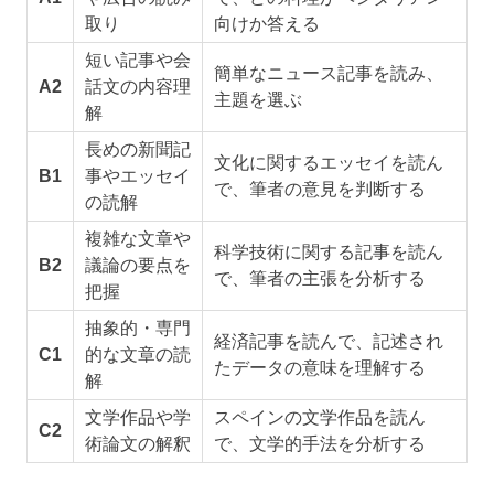
取り
向けか答える
短い記事や会
簡単なニュース記事を読み、
A2
話文の内容理
主題を選ぶ
解
長めの新聞記
文化に関するエッセイを読ん
B1
事やエッセイ
で、筆者の意見を判断する
の読解
複雑な文章や
科学技術に関する記事を読ん
B2
議論の要点を
で、筆者の主張を分析する
把握
抽象的・専門
経済記事を読んで、記述され
C1
的な文章の読
たデータの意味を理解する
解
文学作品や学
スペインの文学作品を読ん
C2
術論文の解釈
で、文学的手法を分析する