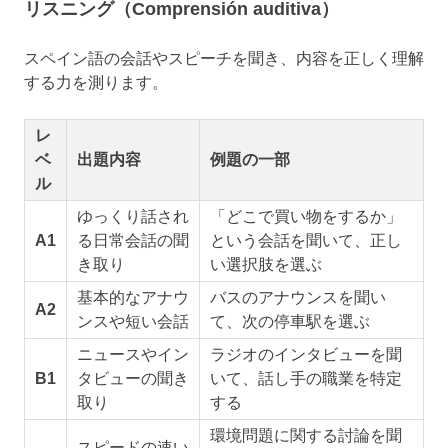
リスニング（Comprensión auditiva）
スペイン語の会話やスピーチを聞き、内容を正しく理解
する力を測ります。
レ
ベ
出題内容
例題の一部
ル
ゆっくり話され
「どこで買い物をするか」
A1
る日常会話の聞
という会話を聞いて、正し
き取り
い選択肢を選ぶ
基本的なアナウ
バスのアナウンスを聞い
A2
ンスや短い会話
て、次の停車駅を選ぶ
ニュースやイン
ラジオのインタビューを聞
B1
タビューの聞き
いて、話し手の職業を特定
取り
する
環境問題に関する討論を聞
スピードの速い