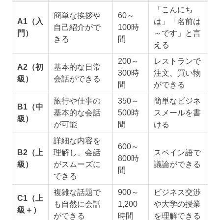
「こんにち
簡単な挨拶や
60～
A1（入
は」「名前は
自己紹介がで
100時
門）
～です」と言
きる
間
える
200～
レストランで
A2（初
基本的な日常
300時
注文、買い物
級）
会話ができる
間
ができる
旅行や仕事の
350～
簡単なビジネ
B1（中
基本的な会話
500時
スメールを書
級）
が可能
間
ける
詳細な内容を
600～
B2（上
理解し、会話
スペイン語で
800時
級）
がスムーズに
議論ができる
間
できる
複雑な話題で
900～
ビジネス交渉
C1（上
も自然に会話
1,200
や大学の授業
級＋）
ができる
時間
を理解できる