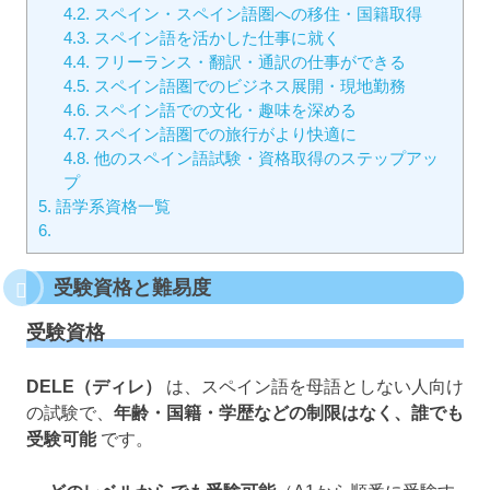
4.2.
スペイン・スペイン語圏への移住・国籍取得
4.3.
スペイン語を活かした仕事に就く
4.4.
フリーランス・翻訳・通訳の仕事ができる
4.5.
スペイン語圏でのビジネス展開・現地勤務
4.6.
スペイン語での文化・趣味を深める
4.7.
スペイン語圏での旅行がより快適に
4.8.
他のスペイン語試験・資格取得のステップアッ
プ
5.
語学系資格一覧
6.
受験資格と難易度
受験資格
DELE（ディレ）
は、スペイン語を母語としない人向け
の試験で、
年齢・国籍・学歴などの制限はなく、誰でも
受験可能
です。