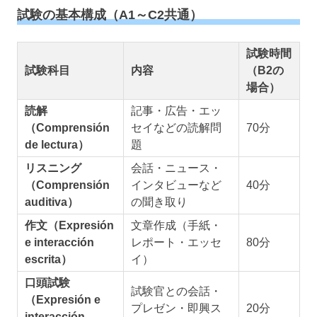
試験の基本構成（A1～C2共通）
試験時間
試験科目
内容
（B2の
場合）
読解
記事・広告・エッ
（Comprensión
セイなどの読解問
70分
de lectura）
題
リスニング
会話・ニュース・
（Comprensión
インタビューなど
40分
auditiva）
の聞き取り
作文（Expresión
文章作成（手紙・
e interacción
レポート・エッセ
80分
escrita）
イ）
口頭試験
試験官との会話・
（Expresión e
プレゼン・即興ス
20分
interacción