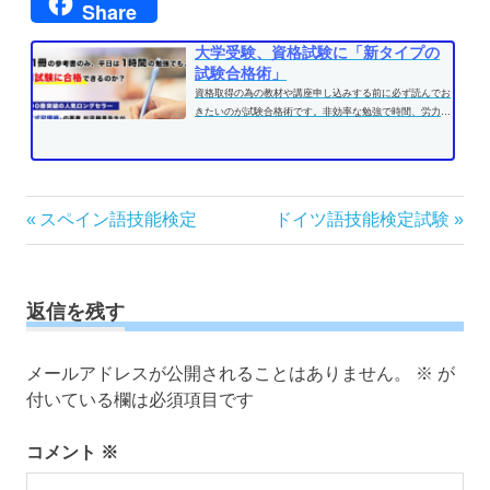
Share
大学受験、資格試験に「新タイプの
試験合格術」
資格取得の為の教材や講座申し込みする前に必ず読んでお
きたいのが試験合格術です。非効率な勉強で時間、労力を
費やす前に、効果的な学習方法...
投
前
次
スペイン語技能検定
ドイツ語技能検定試験
の
の
稿
記
記
ナ
事:
事:
ビ
返信を残す
ゲ
ー
メールアドレスが公開されることはありません。
※
が
シ
付いている欄は必須項目です
ョ
ン
コメント
※