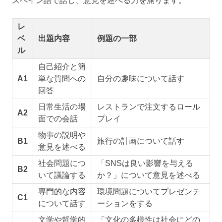
スペイン語で話し、意見を述べる力を測ります。
レ
ベ
出題内容
例題の一部
ル
自己紹介と簡
A1
単な質問への
自分の趣味について話す
回答
日常生活の場
レストランで注文するロール
A2
面での会話
プレイ
物事の説明や
B1
旅行の計画について話す
意見を述べる
社会問題につ
「SNSは良い影響を与える
B2
いて議論する
か？」について意見を述べる
専門的な内容
環境問題についてプレゼンテ
C1
について話す
ーションをする
文学や哲学的
「文化の多様性は社会にどの