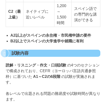
1,200
スペイン語で
C2（最
ネイティブに
～
の専門的な講
上級）
近いレベル
1,500
演ができる
時間
A2以上がスペインの永住権・市民権申請の要件
B2以上でスペインの大学進学や就職に有利
試験内容
読解・リスニング・作文・口頭試験
の4つのセクション
で構成されており、CEFR（ヨーロッパ言語共通参照
枠）に基づいた
A1～C2の6段階
の試験が実施されま
す。
各レベルで出題される問題の難易度や試験時間が異なり
ます。