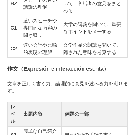
B2
いて、各話者の意見をまと
議論の理解
める
速いスピーチや
大学の講義を聞いて、重要
C1
専門的な内容の
なポイントをメモする
聞き取り
速い会話や比喩
文学作品の朗読を聞いて、
C2
的表現の理解
隠された意味を考察する
作文（Expresión e interacción escrita）
文章を正しく書く力、論理的に意見を述べる力を測りま
す。
レ
ベ
出題内容
例題の一部
ル
簡単な自己紹介
A1
自己紹介の手紙を書く