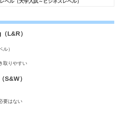
級レベル（大学入試～ビジネスレベル）
ing（L&R）
ベル）
聞き取りやすい
ing（S&W）
必要はない