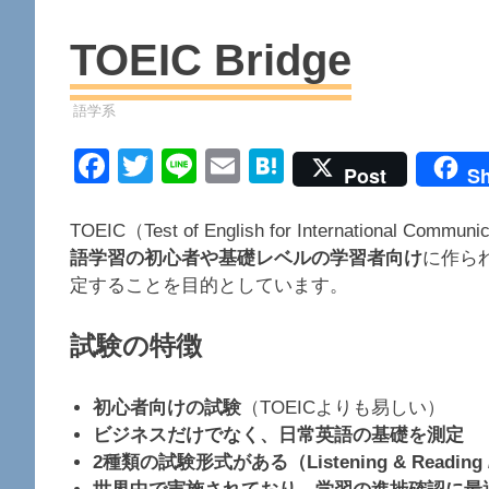
TOEIC Bridge
資格
語学系
Facebook
Twitter
Line
Email
Hatena
Post
Sh
TOEIC（Test of English for Internatio
語学習の初心者や基礎レベルの学習者向け
に作ら
定することを目的としています。
試験の特徴
初心者向けの試験
（TOEICよりも易しい）
ビジネスだけでなく、日常英語の基礎を測定
2種類の試験形式がある（Listening & Reading / S