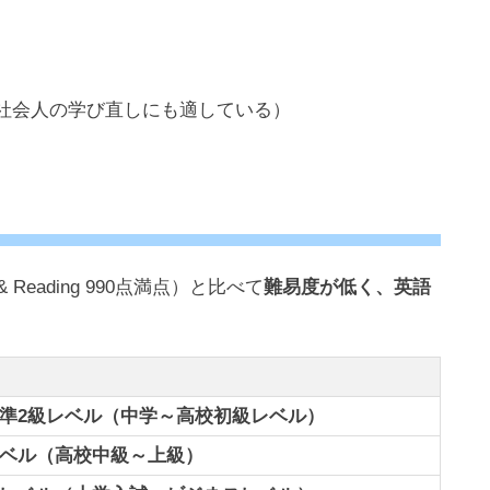
社会人の学び直しにも適している）
 & Reading 990点満点）と比べて
難易度が低く、英語
～準2級レベル（中学～高校初級レベル）
レベル（高校中級～上級）