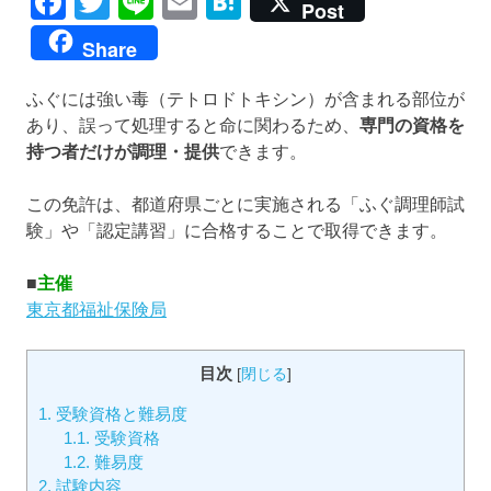
Facebook
Twitter
Line
Email
Hatena
Post
Share
ふぐには強い毒（テトロドトキシン）が含まれる部位が
あり、誤って処理すると命に関わるため、
専門の資格を
持つ者だけが調理・提供
できます。
この免許は、都道府県ごとに実施される「ふぐ調理師試
験」や「認定講習」に合格することで取得できます。
■
主催
東京都福祉保険局
目次
[
閉じる
]
1.
受験資格と難易度
1.1.
受験資格
1.2.
難易度
2.
試験内容