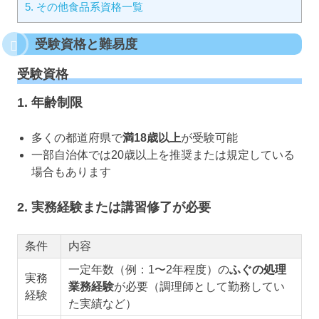
5.
その他食品系資格一覧
受験資格と難易度
受験資格
1. 年齢制限
多くの都道府県で
満18歳以上
が受験可能
一部自治体では20歳以上を推奨または規定している
場合もあります
2. 実務経験または講習修了が必要
条件
内容
一定年数（例：1〜2年程度）の
ふぐの処理
実務
業務経験
が必要（調理師として勤務してい
経験
た実績など）