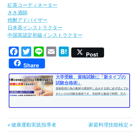
紅茶コーディネーター
きき酒師
焼酎アドバイザー
日本茶インストラクター
中国茶認定初級インストラクター
Facebook
Twitter
Line
Email
Hatena
Post
Share
大学受験、資格試験に「新タイプの
試験合格術」
資格取得の為の教材や講座申し込みする前に必ず読んでお
きたいのが試験合格術です。非効率な勉強で時間、労力を
費やす前に、効果的な学習方法...
投
前
次
健康運動実践指導者
家庭料理技能検定
の
の
稿
記
記