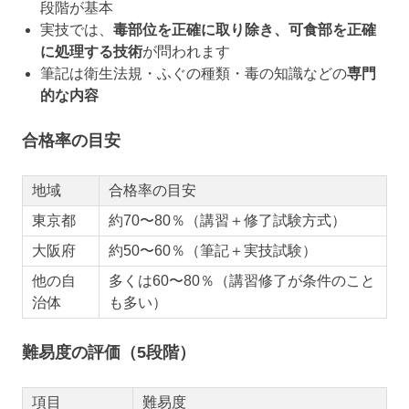
段階が基本
実技では、
毒部位を正確に取り除き、可食部を正確
に処理する技術
が問われます
筆記は衛生法規・ふぐの種類・毒の知識などの
専門
的な内容
合格率の目安
地域
合格率の目安
東京都
約70〜80％（講習＋修了試験方式）
大阪府
約50〜60％（筆記＋実技試験）
他の自
多くは60〜80％（講習修了が条件のこと
治体
も多い）
難易度の評価（5段階）
項目
難易度