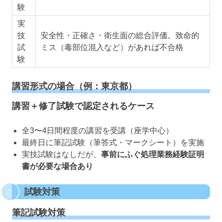
験
実
技
安全性・正確さ・衛生面の総合評価。致命的
試
ミス（毒部位混入など）があれば不合格
験
講習形式の場合（例：東京都）
講習＋修了試験で認定されるケース
全3〜4日間程度の講習を受講（座学中心）
最終日に筆記試験（筆答式・マークシート）を実施
実技試験はなしだが、
事前にふぐ処理業務経験証明
書が必要な場合あり
試験対策
筆記試験対策