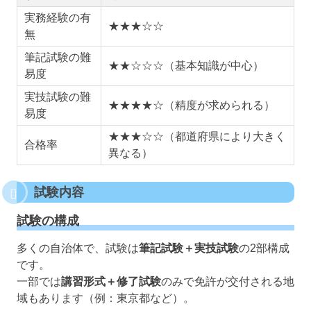
実務経験の有
★★★☆☆
無
筆記試験の難
★★☆☆☆（基本知識が中心）
易度
実技試験の難
★★★★☆（精度が求められる）
易度
★★★☆☆（都道府県により大きく
合格率
異なる）
試験内容
試験の構成
多くの自治体で、試験は
筆記試験＋実技試験
の2部構成
です。
一部では
講習形式＋修了試験
のみで免許が交付される地
域もあります（例：東京都など）。