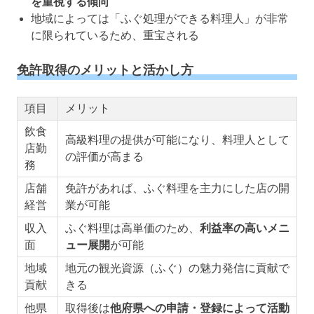
を重視する傾向
地域によっては「ふぐ処理ができる料理人」が非常
に限られているため、重宝される
免許取得のメリットと活かし方
項目
メリット
飲食
高級料理の提供が可能になり、料理人として
店勤
の評価が高まる
務
店舗
免許があれば、ふぐ料理を主力にした店の開
経営
業が可能
収入
ふぐ料理は高単価のため、
利益率の高いメニ
面
ュー展開
が可能
地域
地元の観光資源（ふぐ）の魅力発信に貢献で
貢献
きる
他県
取得後は
他府県への申請・登録によって活動