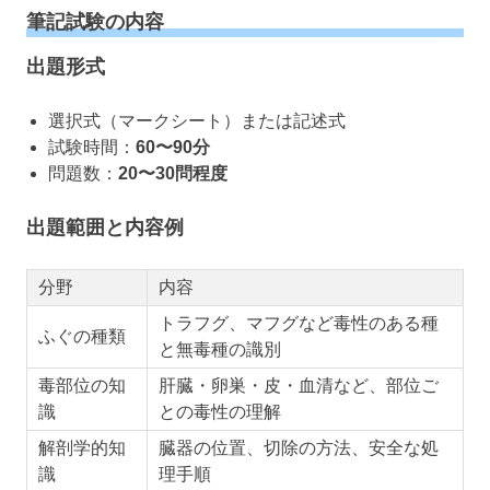
筆記試験の内容
出題形式
選択式（マークシート）または記述式
試験時間：
60〜90分
問題数：
20〜30問程度
出題範囲と内容例
分野
内容
トラフグ、マフグなど毒性のある種
ふぐの種類
と無毒種の識別
毒部位の知
肝臓・卵巣・皮・血清など、部位ご
識
との毒性の理解
解剖学的知
臓器の位置、切除の方法、安全な処
識
理手順