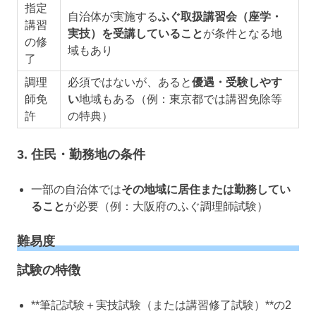
指定
自治体が実施する
ふぐ取扱講習会（座学・
講習
実技）を受講していること
が条件となる地
の修
域もあり
了
調理
必須ではないが、あると
優遇・受験しやす
師免
い
地域もある（例：東京都では講習免除等
許
の特典）
3. 住民・勤務地の条件
一部の自治体では
その地域に居住または勤務してい
ること
が必要（例：大阪府のふぐ調理師試験）
難易度
試験の特徴
**筆記試験＋実技試験（または講習修了試験）**の2