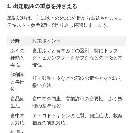
1. 出題範囲の重点を押さえる
筆記試験は、主に以下の5つの分野から出題されます。
テキスト・参考資料で繰り返し確認しましょう。
分野
対策ポイント
ふぐの
食用ふぐと有毒ふぐの区別。特にトラフ
種類と
グ・ヒガンフグ・クサフグなどの特徴と毒
毒性
部位
解剖学
肝・卵巣・皮などの部位の毒性とその取り
と毒部
扱い方法
位
食品衛
食中毒の防止、営業許可の必要性、ふぐ処
生法
理の基準など
食中毒
テトロドトキシンの性質、発症症状、救命
と対応
措置の初動対応
処理・