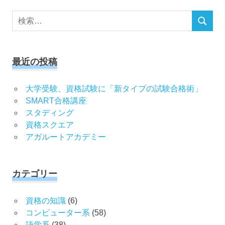
検
検
索
索
対
象:
最近の投稿
大学受験、資格試験に「新タイプの試験合格術」
SMART合格講座
スタディング
資格スクエア
アガルートアカデミー
カテゴリー
資格の知識
(6)
コンピューター系
(58)
語学系
(38)