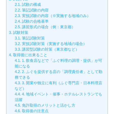
2.1.
試験の構成
2.2.
筆記試験の内容
2.3.
実技試験の内容（※実施する地域のみ）
2.4.
試験の合格基準
2.5.
講習形式の場合（例：東京都）
3.
試験対策
3.1.
筆記試験対策
3.2.
実技試験対策（実施する地域の場合）
3.3.
講習型試験の対策（東京都など）
4.
取得後に出来ること
4.1.
1. 飲食店などで「ふぐ料理の調理・提供」が可
能になる
4.2.
2. ふぐを提供する店の「調理責任者」として勤
務できる
4.3.
3. 開業や独立に有利（ふぐ専門店・日本料理店
など）
4.4.
4. 地域イベント・催事・ホテルレストランでも
活躍
4.5.
免許取得のメリットと活かし方
4.6.
取得後の注意点