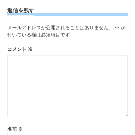
ナ
事:
事:
ビ
返信を残す
ゲ
ー
メールアドレスが公開されることはありません。
※
が
シ
付いている欄は必須項目です
ョ
ン
コメント
※
名前
※