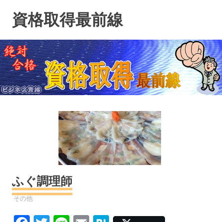
コ
資格取得最前線
ン
テ
ン
ツ
へ
ス
キ
ッ
プ
ふぐ調理師
資格
その他