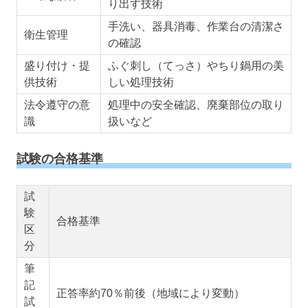
り出す技術
手洗い、器具消毒、作業台の清潔さ
衛生管理
の確認
盛り付け・提
ふぐ刺し（てっさ）やちり鍋用の美
供技術
しい処理技術
法令遵守の意
処理中の安全確認、廃棄部位の取り
識
扱いなど
試験の合格基準
試
験
合格基準
区
分
筆
記
正答率約70％前後（地域により変動）
試