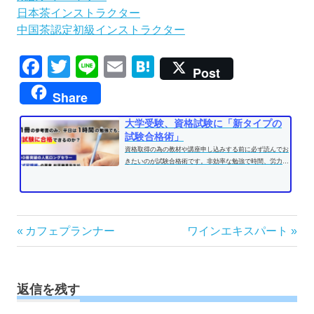
日本茶インストラクター
中国茶認定初級インストラクター
Facebook
Twitter
Line
Email
Hatena
Post
Share
大学受験、資格試験に「新タイプの
試験合格術」
資格取得の為の教材や講座申し込みする前に必ず読んでお
きたいのが試験合格術です。非効率な勉強で時間、労力を
費やす前に、効果的な学習方法...
投
前
次
カフェプランナー
ワインエキスパート
の
の
稿
記
記
ナ
事:
事:
ビ
返信を残す
ゲ