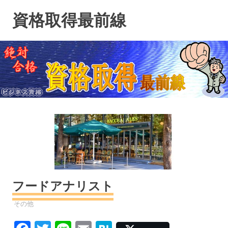
コ
資格取得最前線
ン
テ
ン
ツ
へ
ス
キ
ッ
プ
フードアナリスト
資格
その他