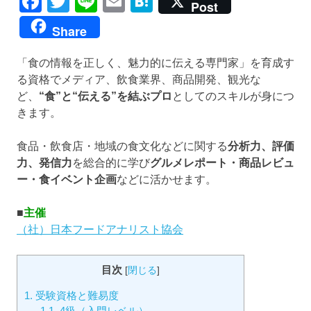
Facebook
Twitter
Line
Email
Hatena
Post
Share
「食の情報を正しく、魅力的に伝える専門家」を育成す
る資格でメディア、飲食業界、商品開発、観光な
ど、
“食”と“伝える”を結ぶプロ
としてのスキルが身につ
きます。
食品・飲食店・地域の食文化などに関する
分析力、評価
力、発信力
を総合的に学び
グルメレポート・商品レビュ
ー・食イベント企画
などに活かせます。
■
主催
（社）日本フードアナリスト協会
目次
[
閉じる
]
1.
受験資格と難易度
1.1.
4級（入門レベル）