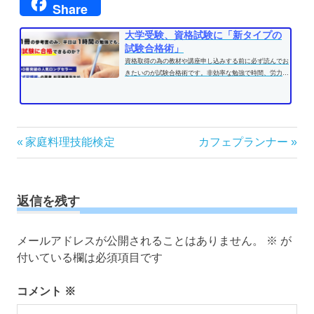
Share
大学受験、資格試験に「新タイプの
試験合格術」
資格取得の為の教材や講座申し込みする前に必ず読んでお
きたいのが試験合格術です。非効率な勉強で時間、労力を
費やす前に、効果的な学習方法...
投
前
次
家庭料理技能検定
カフェプランナー
の
の
稿
記
記
ナ
事:
事:
ビ
返信を残す
ゲ
ー
メールアドレスが公開されることはありません。
※
が
シ
付いている欄は必須項目です
ョ
ン
コメント
※