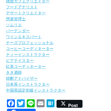
雑貨カフェクリエイター
フードアナリスト
デザートクリエイター
惣菜管理士
ソムリエ
バーテンダー
ワインエキスパート
チーズプロフェッショナル
コーヒーコーディネーター
ティーインストラクター
ビアテイスター
紅茶コーディネーター
きき酒師
焼酎アドバイザー
日本茶インストラクター
中国茶認定初級インストラクター
Facebook
Twitter
Line
Email
Hatena
Post