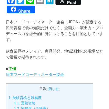
Facebook
Twitter
Line
Email
Hatena
Post
Share
日本フードコーディネーター協会（JFCA）が認定する
民間資格で食の知識だけでなく、企画力・演出力・プロ
デュース力を総合的に身につけることを目的としていま
す。
飲食業界やメディア、商品開発、地域活性化の現場など
で活躍が期待されます。
■
主催
日本フードコーディネーター協会
目次
[
閉じる
]
1.
受験資格と難易度
1.1.
受験資格
1.2.
難易度（合格率）