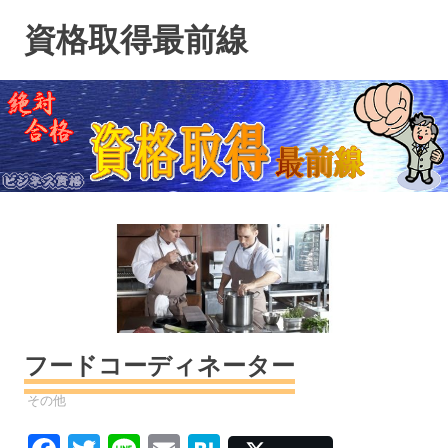
コ
資格取得最前線
ン
テ
ン
ツ
へ
ス
キ
ッ
プ
フードコーディネーター
資格
その他