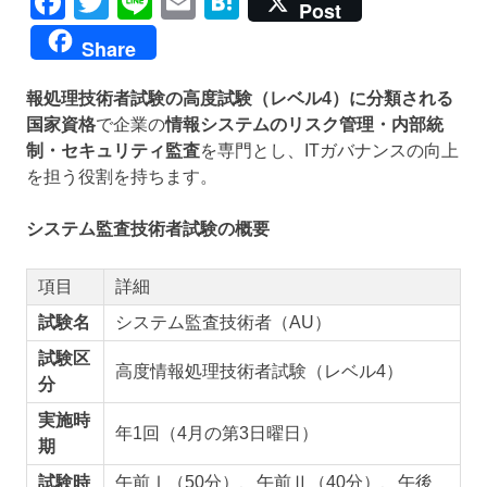
Facebook
Twitter
Line
Email
Hatena
Post
Share
報処理技術者試験の高度試験（レベル4）に分類される
国家資格
で企業の
情報システムのリスク管理・内部統
制・セキュリティ監査
を専門とし、ITガバナンスの向上
を担う役割を持ちます。
システム監査技術者試験の概要
項目
詳細
試験名
システム監査技術者（AU）
試験区
高度情報処理技術者試験（レベル4）
分
実施時
年1回（4月の第3日曜日）
期
試験時
午前Ⅰ（50分）、午前Ⅱ（40分）、午後