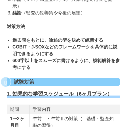
示）
結論
（監査の改善策や今後の展望）
対策方法
過去問をもとに、論述の型を決めて練習する
COBIT・J-SOXなどのフレームワークを具体的に説
明できるようにする
600字以上をスムーズに書けるように、模範解答を参
考にする
試験対策
1. 効果的な学習スケジュール（6ヶ月プラン）
期間
学習内容
1〜2ヶ
午前Ⅰ・午前Ⅱの対策（IT基礎・監査知
月目
識の習得）