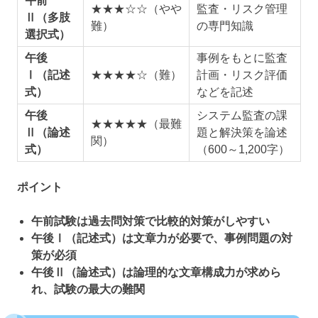
午前
★★★☆☆（やや
監査・リスク管理
Ⅱ（多肢
難）
の専門知識
選択式）
午後
事例をもとに監査
Ⅰ（記述
★★★★☆（難）
計画・リスク評価
式）
などを記述
午後
システム監査の課
★★★★★（最難
Ⅱ（論述
題と解決策を論述
関）
式）
（600～1,200字）
ポイント
午前試験は過去問対策で比較的対策がしやすい
午後Ⅰ（記述式）は文章力が必要で、事例問題の対
策が必須
午後Ⅱ（論述式）は論理的な文章構成力が求めら
れ、試験の最大の難関