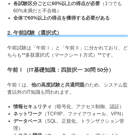
各試験区分ごとに60%以上の得点が必要
（1つでも
60%未満だと不合格）
全体で60%以上の得点を獲得する必要がある
2. 午前試験（選択式）
午前試験は「午前Ⅰ」と「午前Ⅱ」に分かれており、ど
ちらも**多肢選択式（マークシート方式）**です。
午前Ⅰ（IT基礎知識：四肢択一 30問 50分）
午前Ⅰは、
他の高度試験と共通問題
のため、システム監
査以外のIT知識も問われます。
情報セキュリティ
（暗号化、アクセス制御、認証）
ネットワーク
（TCP/IP、ファイアウォール、VPN）
データベース
（SQL、正規化、トランザクション管
理）