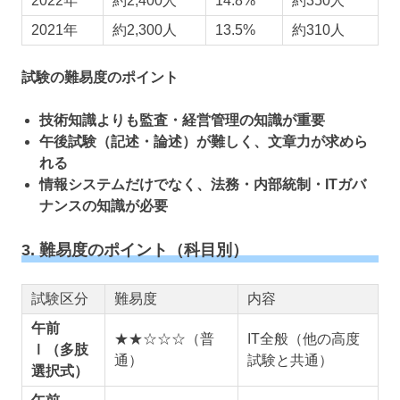
2022年
約2,400人
14.8%
約350人
2021年
約2,300人
13.5%
約310人
試験の難易度のポイント
技術知識よりも監査・経営管理の知識が重要
午後試験（記述・論述）が難しく、文章力が求めら
れる
情報システムだけでなく、法務・内部統制・ITガバ
ナンスの知識が必要
3
. 難易度のポイント（科目別）
試験区分
難易度
内容
午前
★★☆☆☆（普
IT全般（他の高度
Ⅰ（多肢
通）
試験と共通）
選択式）