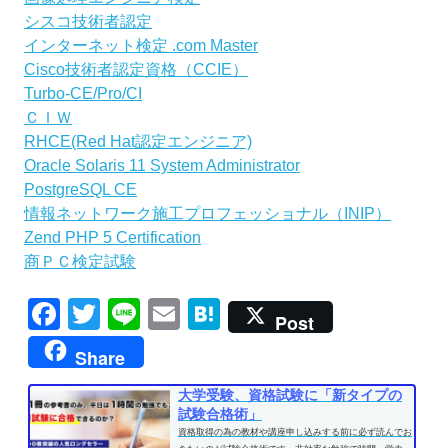
シスコ技術者認定
インターネット検定 .com Master
Cisco技術者認定資格（CCIE）
Turbo-CE/Pro/CI
ＣＩＷ
RHCE(Red Hat認定エンジニア)
Oracle Solaris 11 System Administrator
PostgreSQL CE
情報ネットワーク施工プロフェッショナル（INIP）
Zend PHP 5 Certification
商ＰＣ検定試験
Facebook
Twitter
Line
Email
Hatena
Post
Share
大学受験、資格試験に「新タイプの
試験合格術」
資格取得の為の教材や講座申し込みする前に必ず読んでお