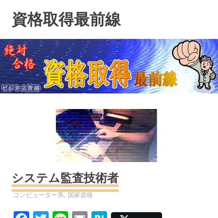
コ
資格取得最前線
ン
テ
ン
ツ
へ
ス
キ
ッ
プ
システム監査技術者
資格
コンピューター系
,
国家資格