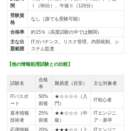
間
Ⅰ（90分）、午後Ⅱ（120分）
受験資
なし（誰でも受験可能）
格
合格率
約15％（高度試験の中では難関）
主な出
ITガバナンス、リスク管理、内部統制、シ
題範囲
ステム監査
【
他の情報処理試験との比較】
合格
試験名
難易度（目安）
主な対象者
率
ITパスポ
50%
★☆☆☆☆（入
IT初心者
ート
前後
門）
基本情報
25%
★★☆☆☆（中
ITエンジニ
技術者
前後
級）
ア・新卒
応用情報
20%
★★★☆☆（上
ITエンジニ