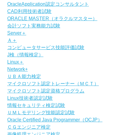
OracleApplication認定コンサルタント
CAD利用技術者試験
ORACLE MASTER（オラクルマスター）
会計ソフト実務能力試験
Server＋
Ａ＋
コンピュータサービス技能評価試験
J検（情報検定）
Linux＋
Network+
ＵＢＡ能力検定
マイクロソフト認定トレーナー（ＭＣＴ）
マイクロソフト認定資格プログラム
Linux技術者認定試験
情報セキュリティ検定試験
ＵＭＬモデリング技能認定試験
Oracle Certified Java Programmer（OCJP）
ＣＧエンジニア検定
画像処理エンジニア検定