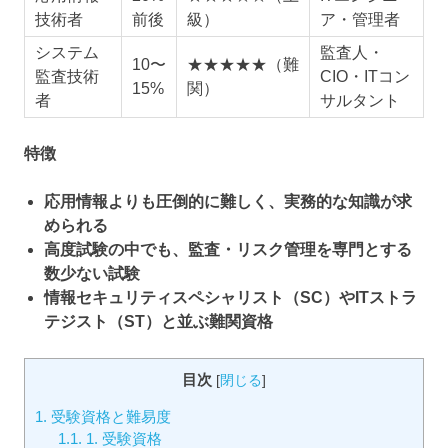
技術者
前後
級）
ア・管理者
システム
監査人・
10〜
★★★★★（難
監査技術
CIO・ITコン
15%
関）
者
サルタント
特徴
応用情報よりも圧倒的に難しく、実務的な知識が求
められる
高度試験の中でも、監査・リスク管理を専門とする
数少ない試験
情報セキュリティスペシャリスト（SC）やITストラ
テジスト（ST）と並ぶ難関資格
目次
[
閉じる
]
1.
受験資格と難易度
1.1.
1. 受験資格