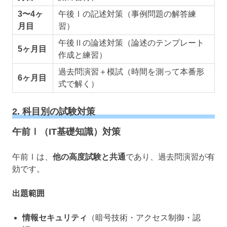
3〜4ヶ
午後Ⅰの記述対策（事例問題の解答練
月目
習）
午後Ⅱの論述対策（論述のテンプレート
5ヶ月目
作成と練習）
過去問演習＋模試（時間を測って本番形
6ヶ月目
式で解く）
2. 科目別の試験対策
午前Ⅰ（IT基礎知識）対策
午前Ⅰは、
他の高度試験と共通
であり、過去問演習が有
効です。
出題範囲
情報セキュリティ
（暗号技術・アクセス制御・認