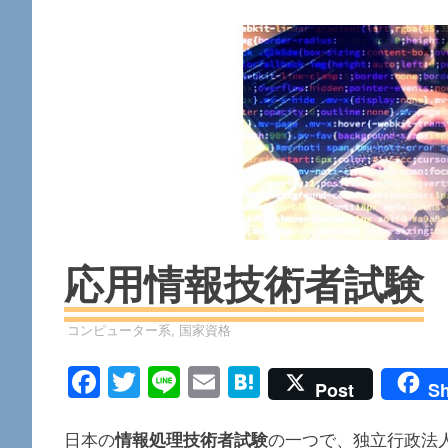
応用情報技術者試験
資格
コンピューター系
,
国家資格
Facebook
Twitter
Line
Email
Hatena
Post
Sh
日本の
情報処理技術者試験
の一つで、独立行政法人