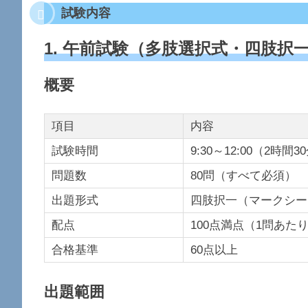
試験内容
1. 午前試験（多肢選択式・四肢択
概要
項目
内容
試験時間
9:30～12:00（2時間3
問題数
80問（すべて必須）
出題形式
四肢択一（マークシー
配点
100点満点（1問あたり
合格基準
60点以上
出題範囲