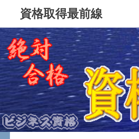
コ
資格取得最前線
ン
テ
ン
ツ
へ
ス
キ
ッ
プ