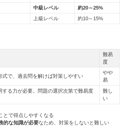
中級レベル
約20～25%
上級レベル
約10～15%
難易
度
やや
形式で、過去問を解けば対策しやすい
易
明する力が必要。問題の選択次第で難易度
難し
い
ことで得点しやすくなる
務的な知識が必要
なため、対策をしないと難しい