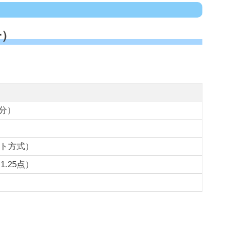
一）
0分）
ト方式）
1.25点）