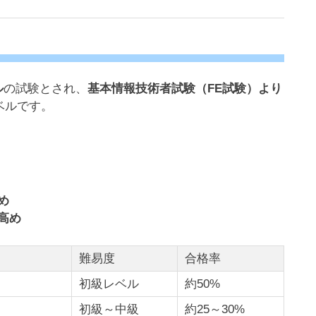
ル
の試験とされ、
基本情報技術者試験（FE試験）より
ベルです。
め
高め
難易度
合格率
初級レベル
約50%
初級～中級
約25～30%