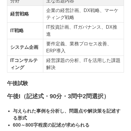
分野
主な出題内容
企業の経営計画、DX戦略、マーケ
経営戦略
ティング戦略
IT投資計画、ITガバナンス、DX推
IT戦略
進
要件定義、業務プロセス改善、
システム企画
ERP導入
ITコンサルテ
経営課題の分析、ITを活用した課題
ィング
解決
午後試験
午後I（記述式・90分・3問中2問選択）
与えられた事例を分析し、問題点や解決策を記述す
る形式
600～800字程度の記述が求められる