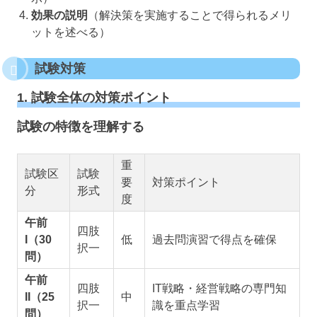
効果の説明
（解決策を実施することで得られるメリ
ットを述べる）
試験対策
1. 試験全体の対策ポイント
試験の特徴を理解する
重
試験区
試験
要
対策ポイント
分
形式
度
午前
四肢
I（30
低
過去問演習で得点を確保
択一
問）
午前
四肢
IT戦略・経営戦略の専門知
II（25
中
択一
識を重点学習
問）