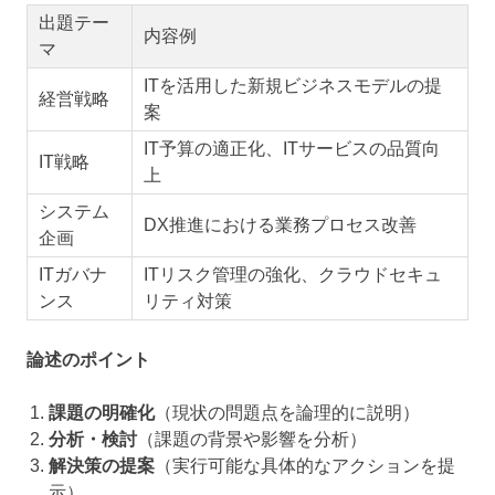
出題テー
内容例
マ
ITを活用した新規ビジネスモデルの提
経営戦略
案
IT予算の適正化、ITサービスの品質向
IT戦略
上
システム
DX推進における業務プロセス改善
企画
ITガバナ
ITリスク管理の強化、クラウドセキュ
ンス
リティ対策
論述のポイント
課題の明確化
（現状の問題点を論理的に説明）
分析・検討
（課題の背景や影響を分析）
解決策の提案
（実行可能な具体的なアクションを提
示）