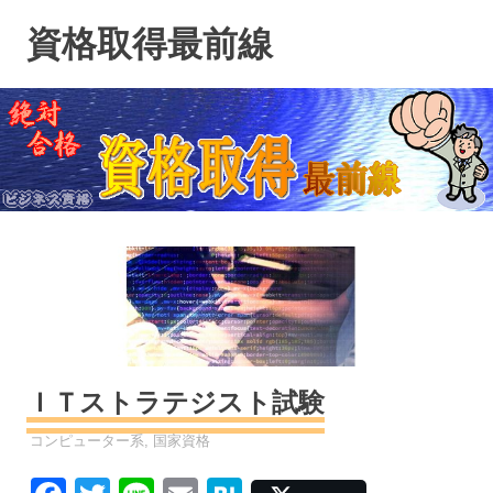
コ
資格取得最前線
ン
テ
ン
ツ
へ
ス
キ
ッ
プ
ＩＴストラテジスト試験
資格
コンピューター系
,
国家資格