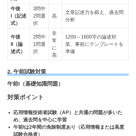
午後
3問中
文章記述力を鍛え、過去問
I（記述
2問選
高
分析
式）
択
非
午後
2問中
1200～1600字の論述対
常
II（論
1問選
策、事前にテンプレートを
に
述式）
択
準備
高
2. 午前試験対策
午前I（基礎知識問題）
対策ポイント
応用情報技術者試験（AP）と共通の問題が多いた
め、過去問を中心に学習
午前Iは2年間の免除制度あり（応用情報または高度
試験合格者）