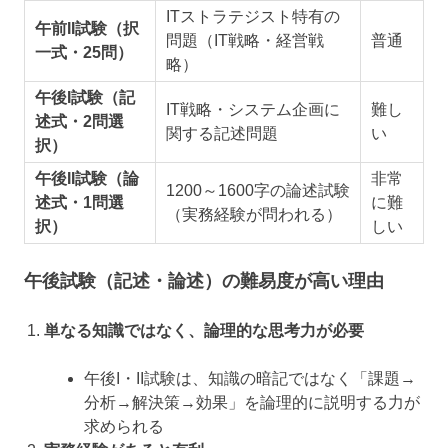
ITストラテジスト特有の
午前II試験（択
問題（IT戦略・経営戦
普通
一式・25問）
略）
午後I試験（記
IT戦略・システム企画に
難し
述式・2問選
関する記述問題
い
択）
午後II試験（論
非常
1200～1600字の論述試験
述式・1問選
に難
（実務経験が問われる）
択）
しい
午後試験（記述・論述）の難易度が高い理由
単なる知識ではなく、論理的な思考力が必要
午後I・II試験は、知識の暗記ではなく「課題→
分析→解決策→効果」を論理的に説明する力が
求められる