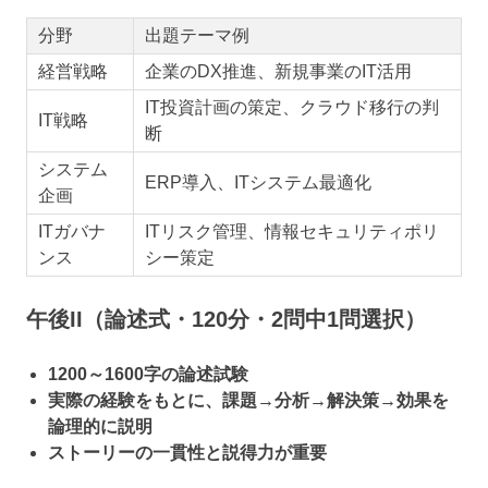
分野
出題テーマ例
経営戦略
企業のDX推進、新規事業のIT活用
IT投資計画の策定、クラウド移行の判
IT戦略
断
システム
ERP導入、ITシステム最適化
企画
ITガバナ
ITリスク管理、情報セキュリティポリ
ンス
シー策定
午後II（論述式・120分・2問中1問選択）
1200～1600字の論述試験
実際の経験をもとに、課題→分析→解決策→効果を
論理的に説明
ストーリーの一貫性と説得力が重要