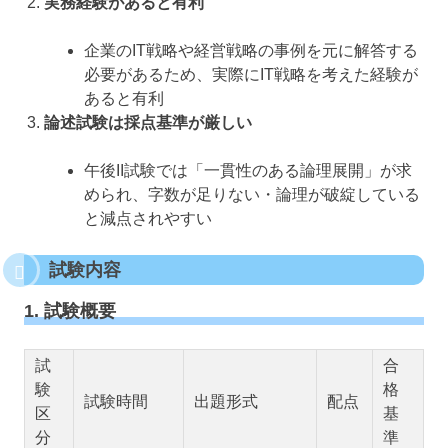
実務経験があると有利
企業のIT戦略や経営戦略の事例を元に解答する
必要があるため、実際にIT戦略を考えた経験が
あると有利
論述試験は採点基準が厳しい
午後II試験では「一貫性のある論理展開」が求
められ、字数が足りない・論理が破綻している
と減点されやすい
試験内容
1. 試験概要
試
合
験
格
試験時間
出題形式
配点
区
基
分
準