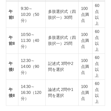
60
9:30～
100
午
多肢選択式（四
点
10:20（50
点満
前I
肢択一）30問
以
分）
点
上
60
10:50～
100
午
多肢選択式（四
点
11:30（40
点満
前II
肢択一）25問
以
分）
点
上
60
12:30～
100
午
記述式 3問中2
点
14:00（90
点満
後I
問を選択
以
分）
点
上
60
14:30～
100
午
論述式 2問中1
点
16:30（120
点満
後II
問を選択
以
分）
点
上