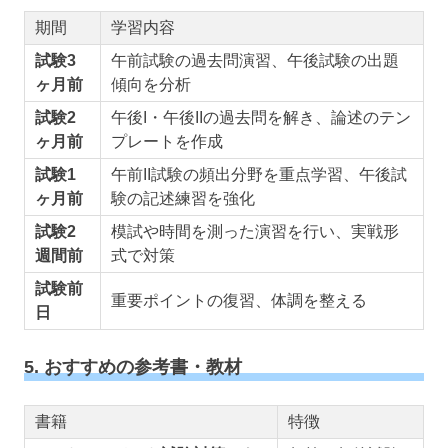
期間
学習内容
試験3
午前試験の過去問演習、午後試験の出題
ヶ月前
傾向を分析
試験2
午後I・午後IIの過去問を解き、論述のテン
ヶ月前
プレートを作成
試験1
午前II試験の頻出分野を重点学習、午後試
ヶ月前
験の記述練習を強化
試験2
模試や時間を測った演習を行い、実戦形
週間前
式で対策
試験前
重要ポイントの復習、体調を整える
日
5. おすすめの参考書・教材
書籍
特徴