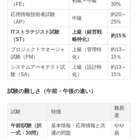
初級～中級
（FE）
30%
応用情報技術者試験
約20～
中級
（AP）
25%
ITストラテジスト試験
上級（経営戦
約15％
（ST）
略特化）
プロジェクトマネージャ
上級（管理特
約13～
試験（PM）
化）
15％
システムアーキテクト試
上級（設計特
約13～
験（SA）
化）
15％
試験の難しさ（午前・午後の違い）
難易
試験
特徴
度
午前I試験（択
基本情報・応用情報と共
やや
一式・30問）
通の問題
易