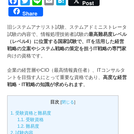
Facebook
Twitter
Line
Email
Hatena
Post
Share
旧システムアナリスト試験、ステムアドミニストレータ
試験の内容で、情報処理技術者試験の
最高難易度レベル
（レベル4）に位置する国家試験で、ITを活用した経営
戦略の立案やシステム戦略の策定を担うIT戦略の専門家
向けの資格です。
企業の経営層やCIO（最高情報責任者）、ITコンサルタ
ントを目指す人にとって重要な資格であり、
高度な経営
戦略・IT戦略の知識が求められます
。
目次
[
閉じる
]
1.
受験資格と難易度
1.1.
受験資格
1.2.
難易度
2.
試験内容