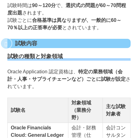
試験時間は
90～120分
で、
選択式の問題が60～70問程
度出題
されます。
試験ごとに
合格基準は異なりますが、一般的に60～
70％以上の正答率が必要
とされています。
試験内容
試験の種類と対象領域
Oracle Application 認定資格は、
特定の業務領域（会
計・人事・サプライチェーンなど）ごとに試験が設定
さ
れています。
対象領域
主な試験
試験名
（業務分
対象者
野）
Oracle Financials
会計・財務
会計コン
Cloud: General Ledger
管理（仕
サルタン