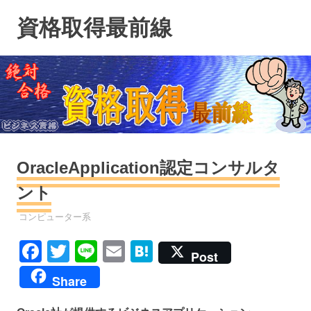
コ
資格取得最前線
ン
テ
ン
ツ
へ
ス
キ
ッ
プ
OracleApplication認定コンサルタ
ント
資格
コンピューター系
Facebook
Twitter
Line
Email
Hatena
Post
Share